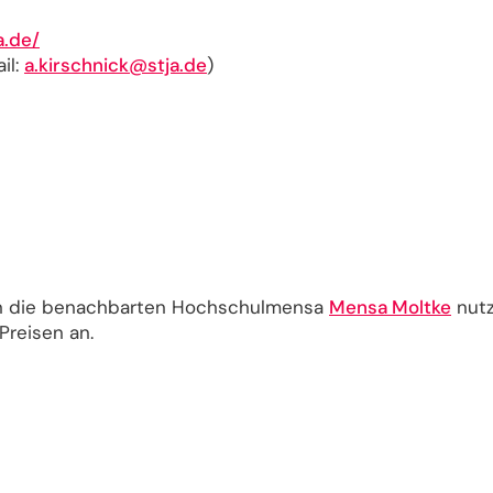
a.de/
il:
a.kirschnick@stja.de
)
en die benachbarten Hochschulmensa
Mensa Moltke
nutz
Preisen an.