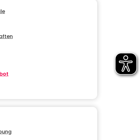
le
aften
bot
ebung