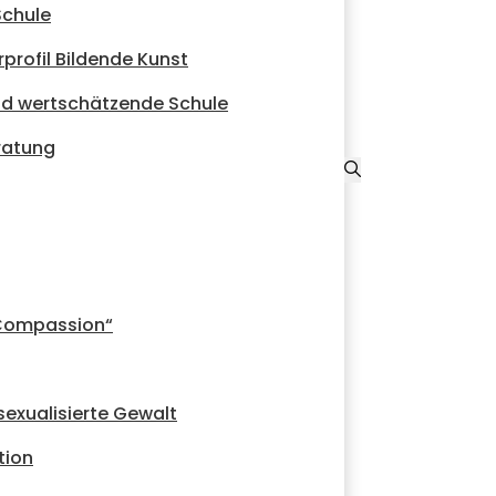
Schule
rprofil Bildende Kunst
d wertschätzende Schule
ratung
„Compassion“
sexualisierte Gewalt
tion