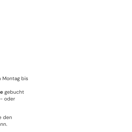
n Montag bis
he
gebucht
- oder
e den
nn.