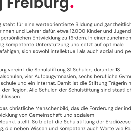
g Freiburg
 steht für eine werteorientierte Bildung und ganzheitlic
erinnen und Lehrer dafür, etwa 12.000 Kinder und Jugend
r persönlichen Entwicklung zu fördern. In einer zunehm
tung kompetente Unterstützung und setzt auf optimale
higen, sich sowohl intellektuell als auch sozial und pe
rg vereint die Schulstiftung 31 Schulen, darunter 13
alschulen, vier Aufbaugymnasien, sechs berufliche Gymn
chule und ein Internat. Damit ist die Stiftung Trägerin n
der Region. Alle Schulen der Schulstiftung sind staatli
chlüssen.
das christliche Menschenbild, das die Förderung der ind
twicklung von Gemeinschaft und sozialem
unkt stellt. So bietet die Schulstiftung der Erzdiözese
g, die neben Wissen und Kompetenz auch Werte wie Re