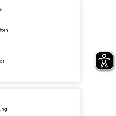
e
ften
ot
bung