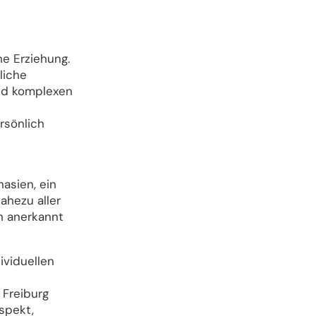
he Erziehung.
liche
end komplexen
rsönlich
asien, ein
ahezu aller
ch anerkannt
ividuellen
 Freiburg
spekt,