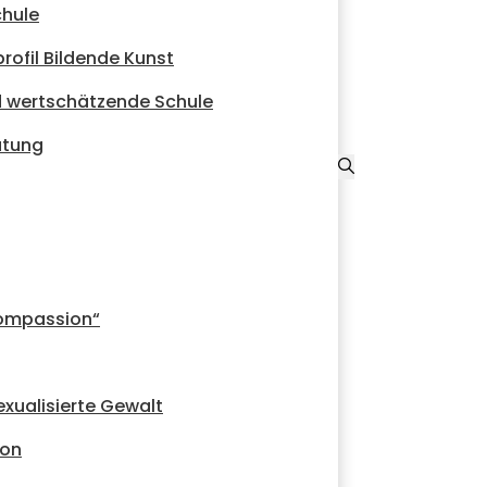
chule
rofil Bildende Kunst
 wertschätzende Schule
atung
Compassion“
xualisierte Gewalt
ion